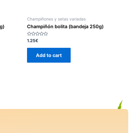
Champiñones y setas variadas
g)
Champiñón bolita (bandeja 250g)
Rated
1.25
€
0
out
of
Add to cart
5