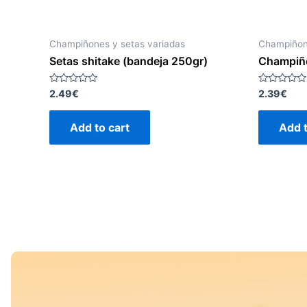
Champiñones y setas variadas
Champiñone
Setas shitake (bandeja 250gr)
Champiñó
Rated
Rated
2.49
€
2.39
€
0
0
out
out
of
of
Add to cart
Add t
5
5