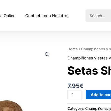
a Online
Contacta con Nosotros
Home
/
Champiñones y s
Champiñones y setas v
Setas S
7.95
€
Add to car
Category:
Champiñones y 