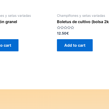
s y setas variadas
Champiñones y setas variadas
n granel
Boletus de cultivo (bolsa 2k
Rated
12.50
€
0
out
of
o cart
Add to cart
5