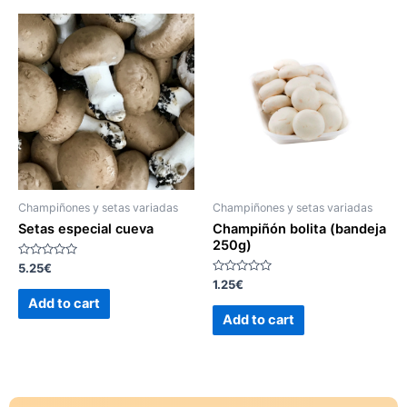
Champiñones y setas variadas
Champiñones y setas variadas
Setas especial cueva
Champiñón bolita (bandeja
250g)
Rated
5.25
€
0
Rated
1.25
€
out
0
of
Add to cart
out
5
of
Add to cart
5