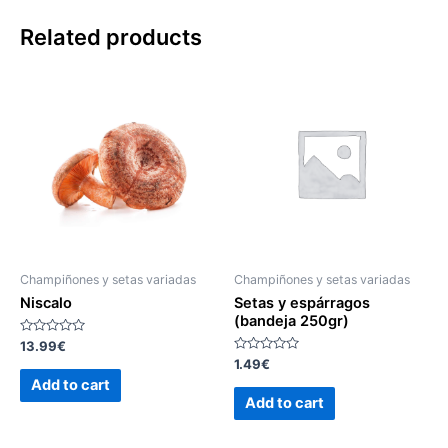
Related products
Champiñones y setas variadas
Champiñones y setas variadas
Niscalo
Setas y espárragos
(bandeja 250gr)
Rated
13.99
€
0
Rated
1.49
€
out
0
of
Add to cart
out
5
of
Add to cart
5