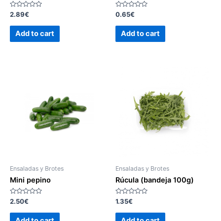
Rated
Rated
2.89
€
0.65
€
0
0
out
out
of
of
Add to cart
Add to cart
5
5
Ensaladas y Brotes
Ensaladas y Brotes
Mini pepino
Rúcula (bandeja 100g)
Rated
Rated
2.50
€
1.35
€
0
0
out
out
of
of
Add to cart
Add to cart