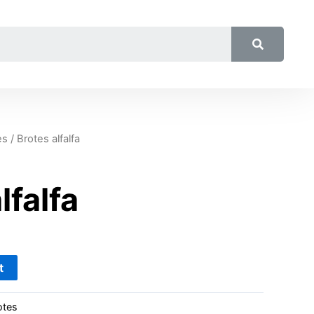
es
/ Brotes alfalfa
lfalfa
t
otes