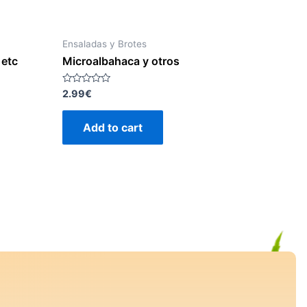
Ensaladas y Brotes
 etc
Microalbahaca y otros
Rated
2.99
€
0
out
of
Add to cart
5