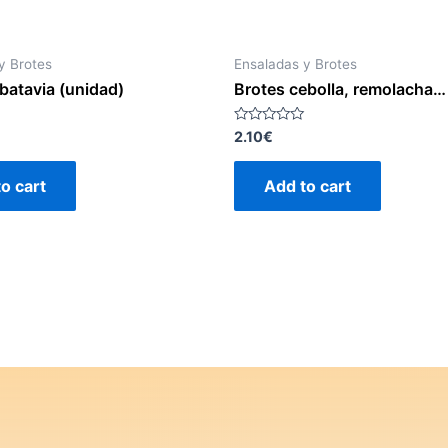
y Brotes
Ensaladas y Brotes
batavia (unidad)
Brotes cebolla, remolacha…
Rated
2.10
€
0
out
of
o cart
Add to cart
5