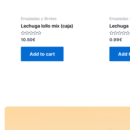
Ensaladas y Brotes
Ensaladas 
Lechuga lollo mix (caja)
Lechuga 
Rated
Rated
10.50
€
0.99
€
0
0
out
out
of
of
Add to cart
Add t
5
5