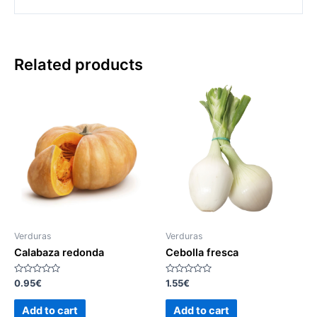
Related products
Verduras
Verduras
Calabaza redonda
Cebolla fresca
Rated
Rated
0.95
€
1.55
€
0
0
out
out
of
of
Add to cart
Add to cart
5
5