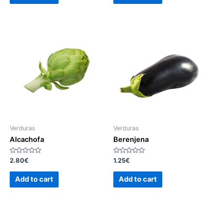
Verduras
Verduras
Alcachofa
Berenjena
Rated
Rated
2.80
€
1.25
€
0
0
out
out
of
of
Add to cart
Add to cart
5
5