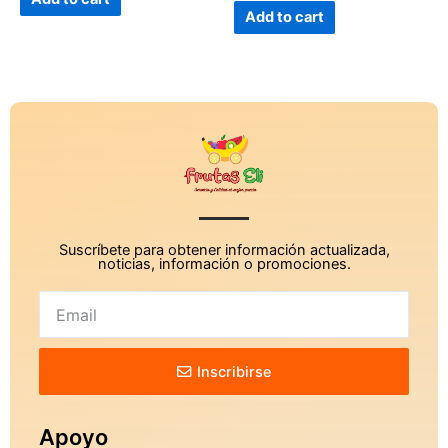
5
of
Add to cart
5
Suscríbete para obtener información actualizada,
noticias, información o promociones.
Inscribirse
Apoyo