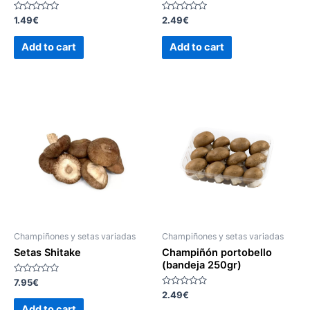
Rated
Rated
1.49
€
2.49
€
0
0
out
out
of
of
Add to cart
Add to cart
5
5
Champiñones y setas variadas
Champiñones y setas variadas
Setas Shitake
Champiñón portobello
(bandeja 250gr)
Rated
7.95
€
0
Rated
2.49
€
out
0
of
Add to cart
out