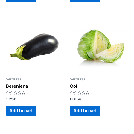
Verduras
Verduras
Berenjena
Col
Rated
Rated
1.25
€
0.65
€
0
0
out
out
of
of
Add to cart
Add to cart
5
5