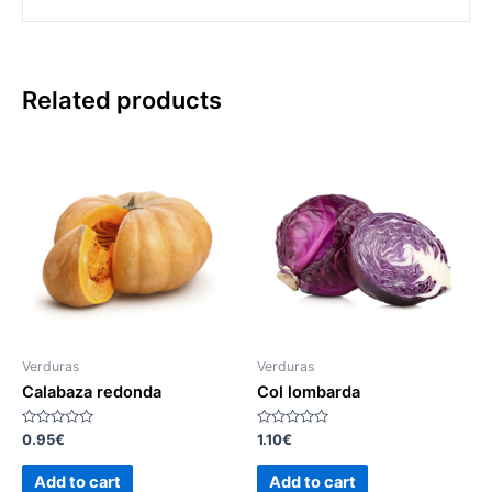
Related products
Verduras
Verduras
Calabaza redonda
Col lombarda
Rated
Rated
0.95
€
1.10
€
0
0
out
out
of
of
Add to cart
Add to cart
5
5