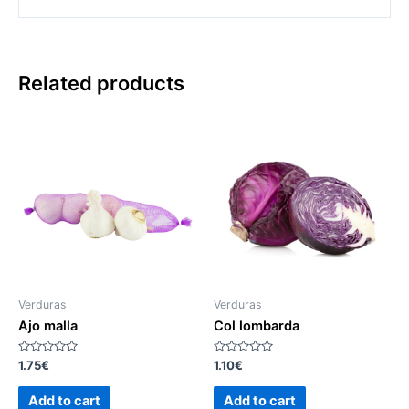
Related products
Verduras
Verduras
Ajo malla
Col lombarda
Rated
Rated
1.75
€
1.10
€
0
0
out
out
of
of
Add to cart
Add to cart
5
5