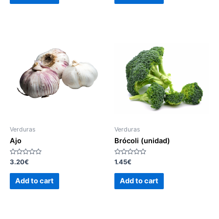
Verduras
Verduras
Ajo
Brócoli (unidad)
Rated
Rated
3.20
€
1.45
€
0
0
out
out
of
of
Add to cart
Add to cart
5
5