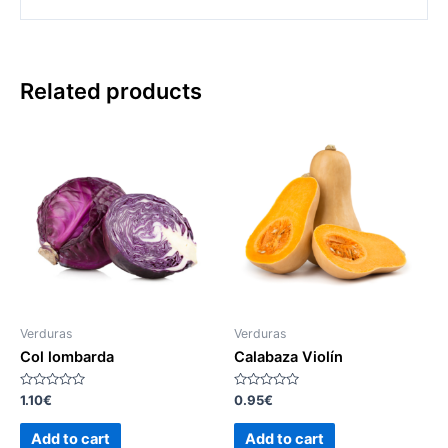
Related products
Verduras
Verduras
Col lombarda
Calabaza Violín
Rated
Rated
1.10
€
0.95
€
0
0
out
out
of
of
Add to cart
Add to cart
5
5