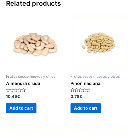
Related products
Frutos secos-huevos y otros
Frutos secos-huevos y otros
Almendra cruda
Piñón nacional
Rated
Rated
10.49
€
0.78
€
0
0
out
out
of
of
Add to cart
Add to cart
5
5