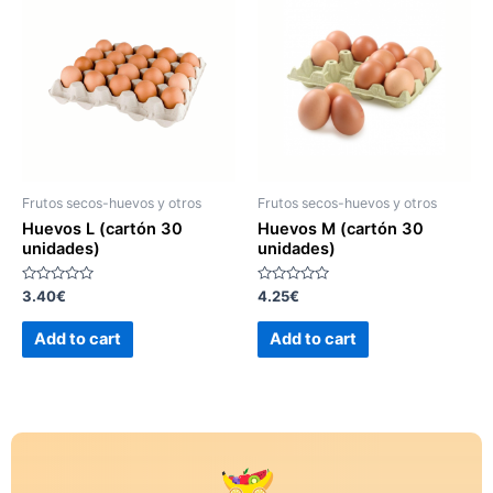
Frutos secos-huevos y otros
Frutos secos-huevos y otros
Huevos L (cartón 30
Huevos M (cartón 30
unidades)
unidades)
Rated
Rated
3.40
€
4.25
€
0
0
out
out
of
of
Add to cart
Add to cart
5
5