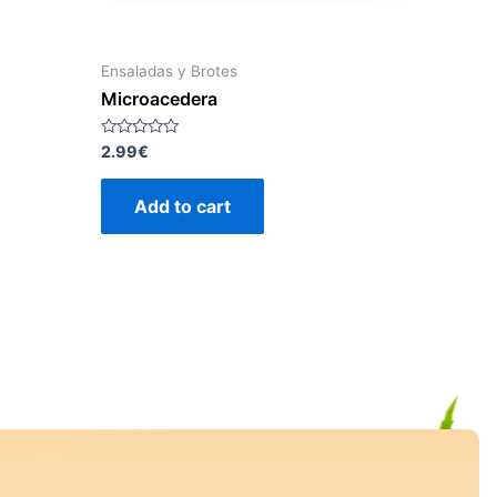
Ensaladas y Brotes
Microacedera
Rated
2.99
€
0
out
of
Add to cart
5