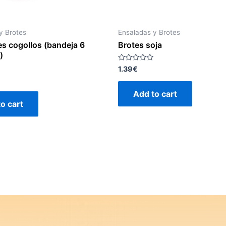
y Brotes
Ensaladas y Brotes
s cogollos (bandeja 6
Brotes soja
)
Rated
1.39
€
0
out
of
Add to cart
5
o cart