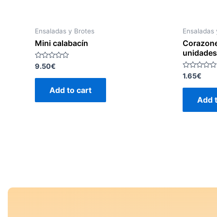
Ensaladas y Brotes
Ensaladas 
Mini calabacín
Corazone
unidades
Rated
9.50
€
0
Rated
1.65
€
out
0
of
out
Add to cart
5
of
Add t
5