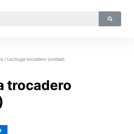
es
/ Lechuga trocadero (unidad)
 trocadero
)
t