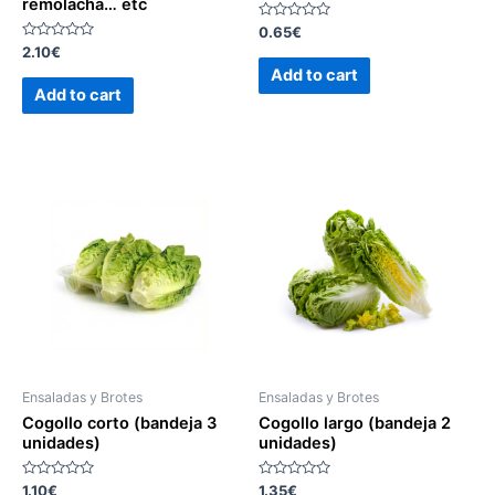
remolacha… etc
Rated
0.65
€
0
Rated
2.10
€
out
0
of
Add to cart
out
5
of
Add to cart
5
Ensaladas y Brotes
Ensaladas y Brotes
Cogollo corto (bandeja 3
Cogollo largo (bandeja 2
unidades)
unidades)
Rated
Rated
1.10
€
1.35
€