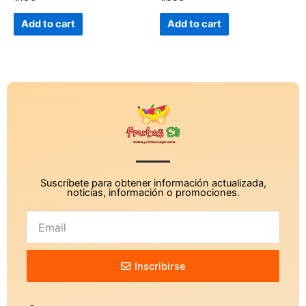
0
0
out
out
of
of
Add to cart
Add to cart
5
5
Suscríbete para obtener información actualizada,
noticias, información o promociones.
Inscribirse