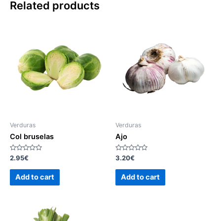
Related products
Verduras
Verduras
Col bruselas
Ajo
Rated
Rated
2.95
€
3.20
€
0
0
out
out
of
of
Add to cart
Add to cart
5
5