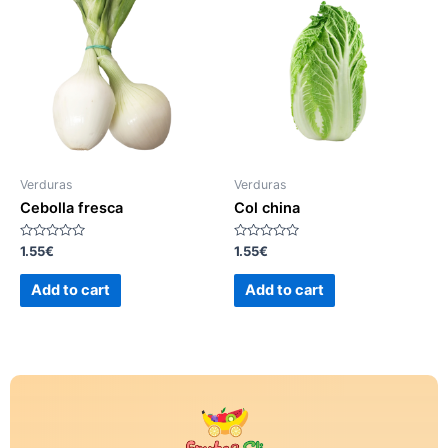
Verduras
Verduras
Cebolla fresca
Col china
Rated
Rated
1.55
€
1.55
€
0
0
out
out
of
of
Add to cart
Add to cart
5
5